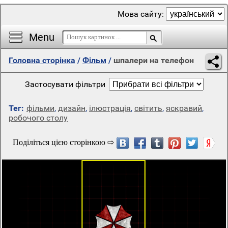
Мова сайту:
Menu
Головна сторінка
/
Фільм
/
шпалери на телефон
Застосувати фільтри
Тег:
фільми
,
дизайн
,
ілюстрація
,
світить
,
яскравий
,
робочого столу