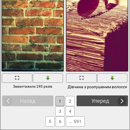
Завантажили 245 разів
Дівчина з розпушеним волоссям
Назад
Уперед
1
2
3
4
5
6
... 591