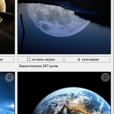
ши
на весь екран
скачавши
Завантажили 287 разів