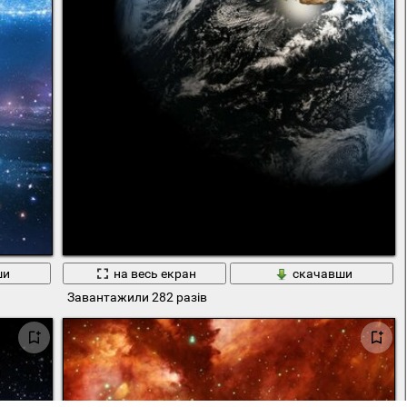
ши
на весь екран
скачавши
Завантажили 282 разів