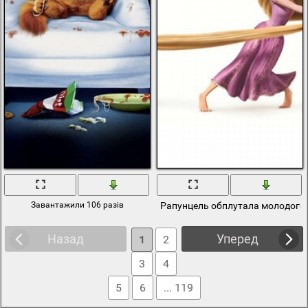
Завантажили 106 разів
Рапунцель обплутала молодого
Назад
Уперед
1
2
3
4
5
6
... 119