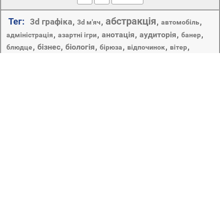
абстракція
Тег:
3d графіка
,
,
,
,
3d м'яч
автомобіль
,
,
анотація
,
аудиторія
,
,
адміністрація
азартні ігри
банер
,
бізнес
,
біологія
,
,
,
,
блюдце
бірюза
відпочинок
вітер
геометричні фігури
,
,
,
,
,
гаряча
гордість
градієнт
графік
,
,
,
,
дизайн
,
графічний дизайн
гуртка
демократія
дзеркало
динамічні
,
,
,
,
,
,
,
дослідження
енергії
еспресо
етап
звук
кава
,
,
,
круглий
,
кістки
,
мистецтво
,
казино
капучино
колір
робочого столу
музика
,
місце
,
натюрморт
,
,
технологія
розмитість
,
руху
,
світло
,
сфера
,
,
удачі
,
футуристичний
хвиля
форми
,
фрактал
,
футбол
,
,
,
шпалери
ілюстрація
,
яскравий
,
,
,
,
,
єдність
ігри
інтернет
їжа
Роботи справжніх майстрів графічного дизайну-
десятки різних шпалер, розміщених в цьому розділі,
об'єднує лише одне – приголомшлива
сюрреалістичність, що дозволяє не відходячи від
екрану комп'ютера зануритися в зовсім інший світ –