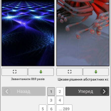
Завантажили 869 разів
Цікаве рішення абстрактних кол
Назад
Уперед
1
2
3
4
5
6
... 289