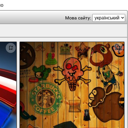
но
Мова сайту: