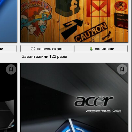
ши
на весь екран
скачавши
Завантажили 122 разів