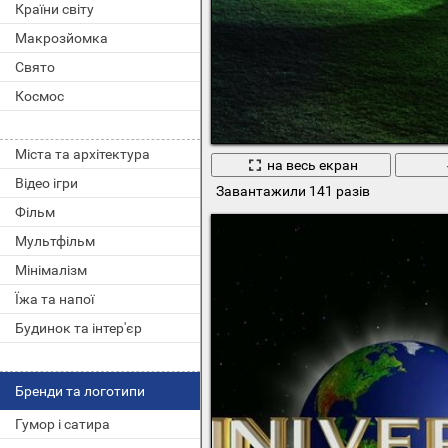
Країни світу
Макрозйомка
Свято
Космос
Міста та архітектура
на весь екран
Відео ігри
Завантажили 141 разів
Фільм
Мультфільм
Мінімалізм
Їжа та напої
Будинок та інтер'єр
Бренди та логотипи
Гумор і сатира