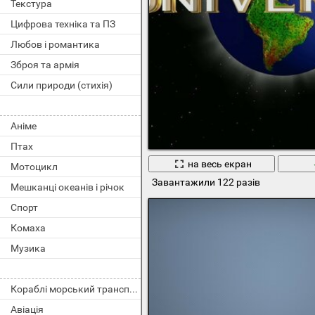
Текстура
Цифрова техніка та ПЗ
Любов і романтика
Зброя та армія
Сили природи (стихія)
Аніме
Птах
на весь екран
Мотоцикл
Завантажили 122 разів
Мешканці океанів і річок
Спорт
Комаха
Музика
Кораблі морський транспорт
Авіація