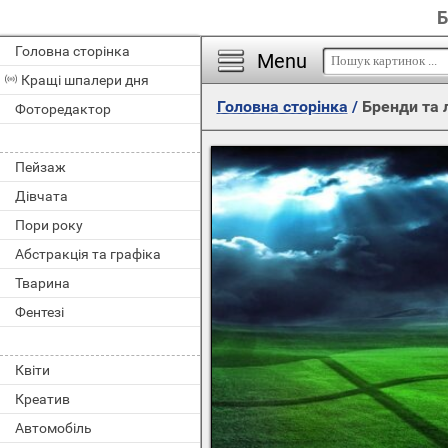
Б
Головна сторінка
Menu
Кращі шпалери дня
Головна сторінка
/
Бренди та 
Фоторедактор
Пейзаж
Дівчата
Пори року
Абстракція та графіка
Тварина
Фентезі
Квіти
Креатив
Автомобіль