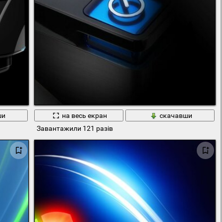
ши
на весь екран
скачавши
Завантажили 121 разів