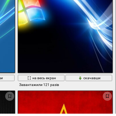
ши
на весь екран
скачавши
Завантажили 121 разів