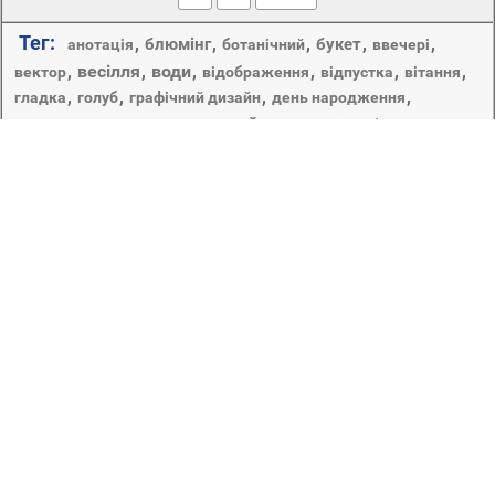
Тег:
,
,
,
,
,
блюмінг
букет
анотація
ботанічний
ввечері
,
весілля
,
води
,
,
,
,
вектор
відображення
відпустка
вітання
,
,
,
,
гладка
голуб
графічний дизайн
день народження
дизайн
,
,
,
день святого валентина
дизайн інтер'єру
,
,
,
,
,
закохані пари
дикої природи
друже
дівчина
елегантний
,
,
,
,
квітка
,
,
,
карта
квіткові
захід
зима
зрозуміло
кластер
любов
колір
,
,
,
,
,
,
красиві
краплі
крило
лист
,
,
,
,
,
,
небо
любов і романтика
літати
літо
мистецтво
міхур
прикраси
подарунок
,
,
,
,
,
океан
пелюстка
пляж
робочого столу
романтика
,
,
,
природа
сердечка
романтичний
свято
,
,
,
,
,
різдво
світить
,
троянда
,
,
,
серце
шлюб
ювілей
ілюстрація
Любов-це прекрасний стан душі, а очі закоханих
виділяють непідробну радість. Для любителів щирих
почуттів, в даному розділі представлені шпалери на
робочий стіл, просочені романтикою і ніжністю. Такі
заставки будуть надихати вас на нові любовні подвиги