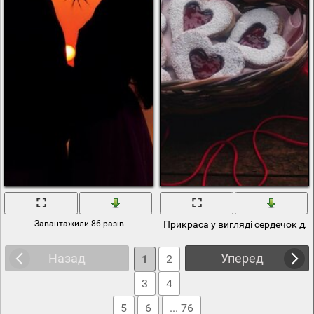
Завантажили 86 разів
Прикраса у вигляді сердечок дл
Назад
Уперед
1
2
3
4
5
6
... 76