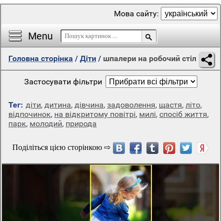
Мова сайту:
Menu
Головна сторінка
/
Діти
/
шпалери на робочий стіл
Застосувати фільтри
Тег:
діти
,
дитина
,
дівчина
,
задоволення
,
щастя
,
літо
,
відпочинок
,
на відкритому повітрі
,
милі
,
спосіб життя
,
парк
,
молодий
,
природа