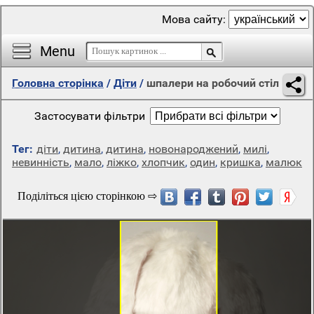
Мова сайту:
Menu
Головна сторінка
/
Діти
/
шпалери на робочий стіл
Застосувати фільтри
Тег:
діти
,
дитина
,
дитина
,
новонароджений
,
милі
,
невинність
,
мало
,
ліжко
,
хлопчик
,
один
,
кришка
,
малюк