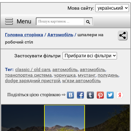
Мова сайту:
Menu
Головна сторінка
/
Автомобіль
/
шпалери на
робочий стіл
Застосувати фільтри
Тег:
classic / old cars
,
автомобіль
,
автомобіль
,
транспортна система
,
чорнушка
,
мустанг
,
полудень
,
dodge зарядний пристрій
,
м'язи автомобіль