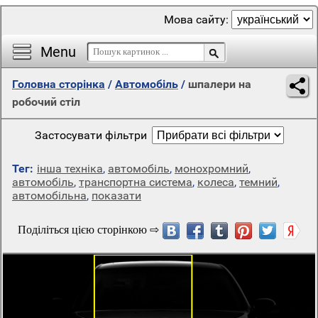
Мова сайту:
Menu
Головна сторінка
/
Автомобіль
/
шпалери на
робочий стіл
Застосувати фільтри
Тег:
інша техніка
,
автомобіль
,
монохромний
,
автомобіль
,
транспортна система
,
колеса
,
темний
,
автомобільна
,
показати