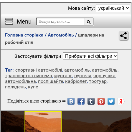
Мова сайту:
Menu
Головна сторінка
/
Автомобіль
/
шпалери на
робочий стіл
Застосувати фільтри
Тег:
спортивні автомобілі
,
автомобіль
,
автомобіль
,
транспортна система
,
мустанг
,
пустеля
,
чорнушка
,
автомобільна
,
поспішайте
,
кабріолет
,
тротуар
,
полудень
,
купе