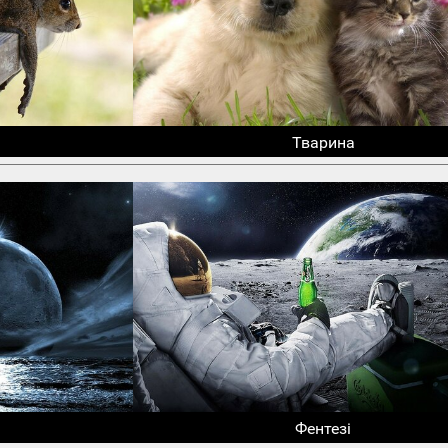
Тварина
Фентезі