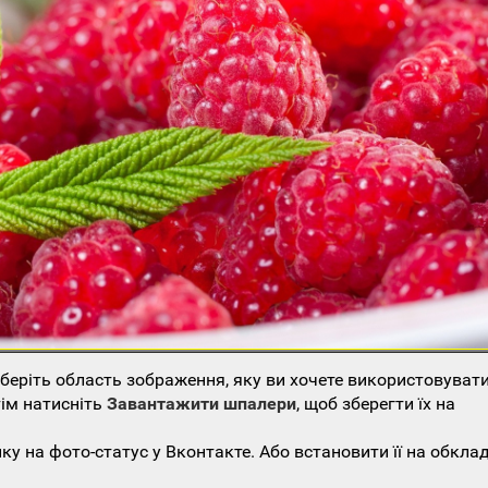
еріть область зображення, яку ви хочете використовувати
тім натисніть
Завантажити шпалери
, щоб зберегти їх на
у на фото-статус у Вконтакте. Або встановити її на обкла