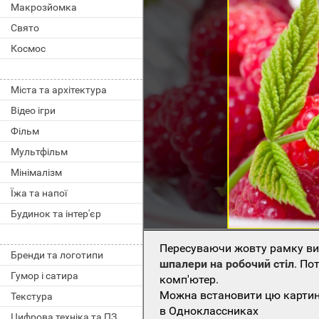
Макрозйомка
Свято
Космос
Міста та архітектура
Відео ігри
Фільм
Мультфільм
Мінімалізм
Їжа та напої
Будинок та інтер'єр
Пересуваючи жовту рамку виб
Бренди та логотипи
шпалери на робочий стіл
. По
Гумор і сатира
комп'ютер.
Можна встановити цю картинк
Текстура
в Одноклассниках
Цифрова техніка та ПЗ