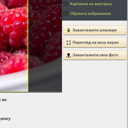
Картинка на аватарку
Обрізати зображення
Завантажити шпалери
Перегляд на весь екран
Завантажити своє фото
 як
динку