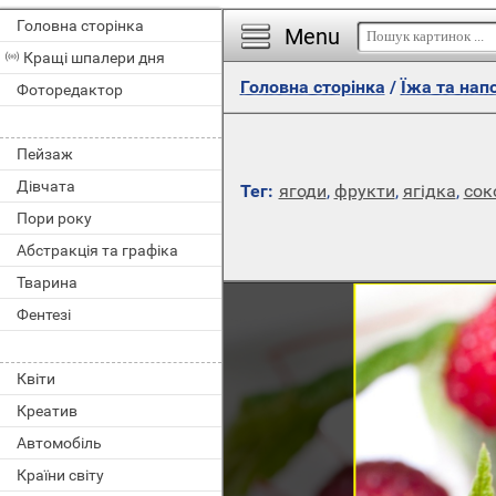
Головна сторінка
Menu
Кращі шпалери дня
Головна сторінка
/
Їжа та напо
Фоторедактор
Пейзаж
Дівчата
Тег:
ягоди
,
фрукти
,
ягідка
,
сок
Пори року
Абстракція та графіка
Тварина
Фентезі
Квіти
Креатив
Автомобіль
Країни світу