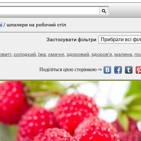
ї
/
шпалери на робочий стіл
Застосувати фільтри
овиті
,
солодкий
,
їжа
,
смачні
,
здоровий
,
здоров'я
,
малина
,
по