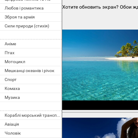
Хотите обновить экран? Обои жд
Любов і романтика
Зброя та армія
Сили природи (стихія)
Аніме
Птах
Мотоцикл
Мешканці океанів і річок
Спорт
Комаха
Музика
Кораблі морський транспорт
Авіація
Чоловік