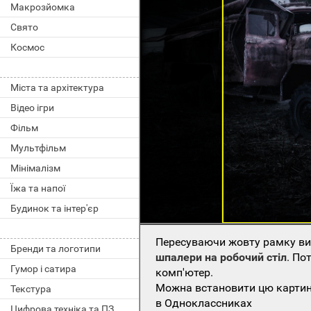
Макрозйомка
Свято
Космос
Міста та архітектура
Відео ігри
Фільм
Мультфільм
Мінімалізм
Їжа та напої
Будинок та інтер'єр
Пересуваючи жовту рамку виб
Бренди та логотипи
шпалери на робочий стіл
. По
Гумор і сатира
комп'ютер.
Можна встановити цю картинк
Текстура
в Одноклассниках
Цифрова техніка та ПЗ