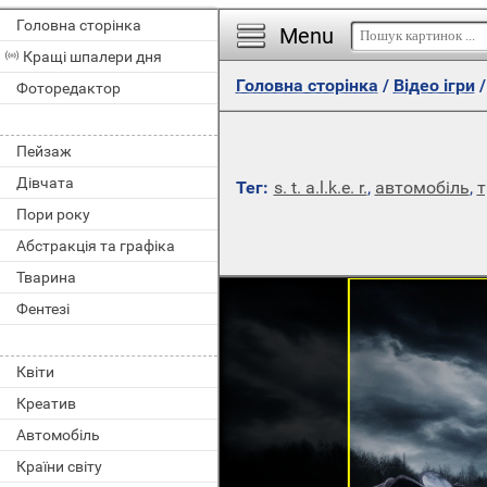
Головна сторінка
Menu
Кращі шпалери дня
Головна сторінка
/
Відео ігри
Фоторедактор
Пейзаж
Дівчата
Тег:
s. t. a.l.k.e. r.
,
автомобіль
,
т
Пори року
Абстракція та графіка
Тварина
Фентезі
Квіти
Креатив
Автомобіль
Країни світу