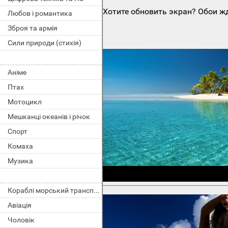
Хотите обновить экран? Обои жд
Любов і романтика
Зброя та армія
Сили природи (стихія)
Аніме
Птах
Мотоцикл
Мешканці океанів і річок
Спорт
Комаха
Музика
Кораблі морський транспорт
Авіація
Чоловік