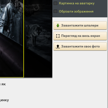
Картинка на аватарку
Обрізати зображення
Завантажити шпалери
Перегляд на весь екран
Завантажити своє фото
 як
динку