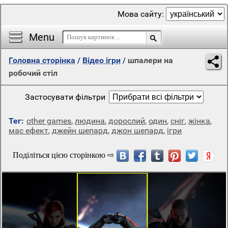
Мова сайту:
Menu
Головна сторінка
/
Відео ігри
/
шпалери на
робочий стіл
Застосувати фільтри
Тег:
other games
,
людина
,
дорослий
,
один
,
сніг
,
жінка
,
мас ефект
,
джейн шепард
,
джон шепард
,
ігри