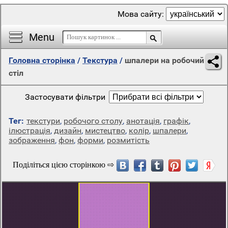
Мова сайту:
Menu
Головна сторінка
/
Текстура
/
шпалери на робочий
стіл
Застосувати фільтри
Тег:
текстури
,
робочого столу
,
анотація
,
графік
,
ілюстрація
,
дизайн
,
мистецтво
,
колір
,
шпалери
,
зображення
,
фон
,
форми
,
розмитість