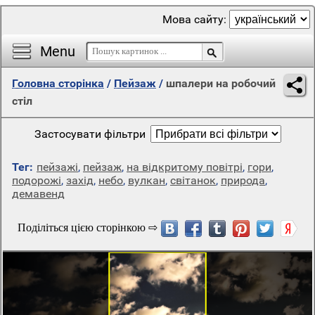
Мова сайту:
Menu
Головна сторінка
/
Пейзаж
/
шпалери на робочий
стіл
Застосувати фільтри
Тег:
пейзажі
,
пейзаж
,
на відкритому повітрі
,
гори
,
подорожі
,
захід
,
небо
,
вулкан
,
світанок
,
природа
,
демавенд