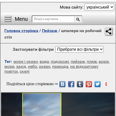
Мова сайту:
Menu
Головна сторінка
/
Пейзаж
/
шпалери на робочий
стіл
Застосувати фільтри
Тег:
море і океан
,
води
,
подорожі
,
пейзаж
,
пляж
,
моря
,
море
,
захід
,
небо
,
океан
,
природа
,
на відкритому
повітрі
,
скелі