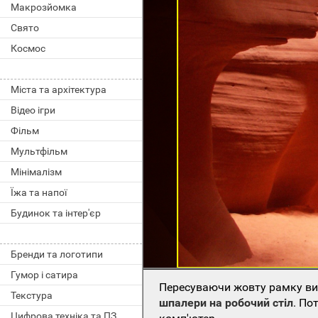
Макрозйомка
Свято
Космос
Міста та архітектура
Відео ігри
Фільм
Мультфільм
Мінімалізм
Їжа та напої
Будинок та інтер'єр
Бренди та логотипи
Гумор і сатира
Пересуваючи жовту рамку виб
Текстура
шпалери на робочий стіл
. По
Цифрова техніка та ПЗ