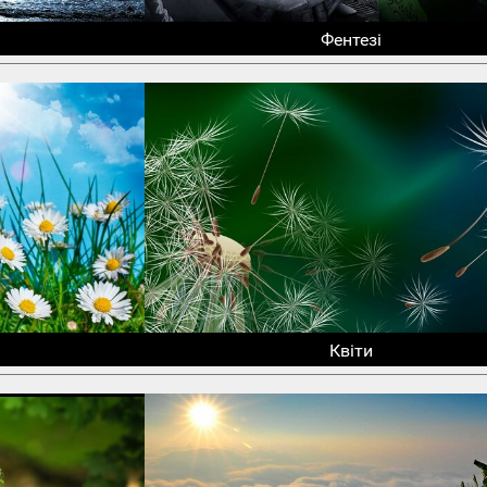
Фентезі
Квіти