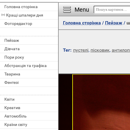
Головна сторінка
Menu
Кращі шпалери дня
Головна сторінка
/
Пейзаж
/
ш
Фоторедактор
Пейзаж
Дівчата
Тег:
пустелі
,
пісковик
,
антилоп
Пори року
Абстракція та графіка
Тварина
Фентезі
Квіти
Креатив
Автомобіль
Країни світу