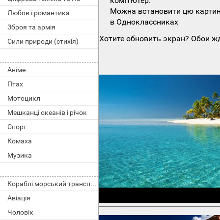
комп'ютер.
Можна встановити цю картинк
Любов і романтика
в Одноклассниках
Зброя та армія
Хотите обновить экран? Обои жд
Сили природи (стихія)
Аніме
Птах
Мотоцикл
Мешканці океанів і річок
Спорт
Комаха
Музика
Кораблі морський транспорт
Авіація
Чоловік