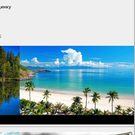
динку
↓