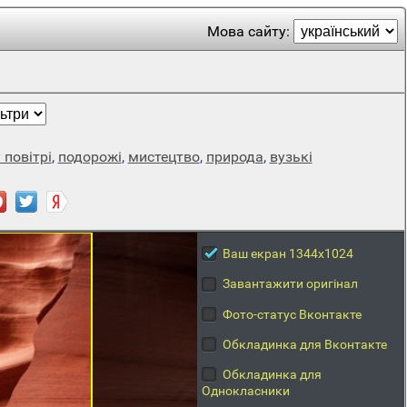
Мова сайту:
 повітрі
,
подорожі
,
мистецтво
,
природа
,
вузькі
Ваш екран 1344x1024
Завантажити оригінал
Фото-статус Вконтакте
Обкладинка для Вконтакте
Обкладинка для
Однокласники