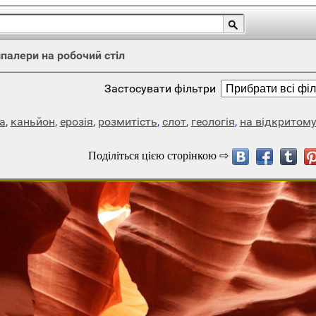
палери на робочий стіл
Застосувати фільтри
а
,
каньйон
,
ерозія
,
розмитість
,
слот
,
геологія
,
на відкритому