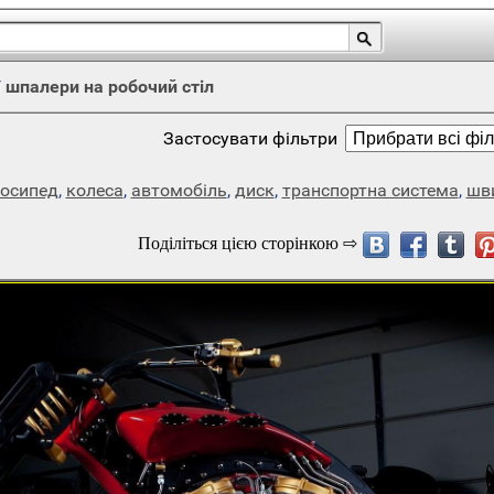
/
шпалери на робочий стіл
Застосувати фільтри
осипед
,
колеса
,
автомобіль
,
диск
,
транспортна система
,
шв