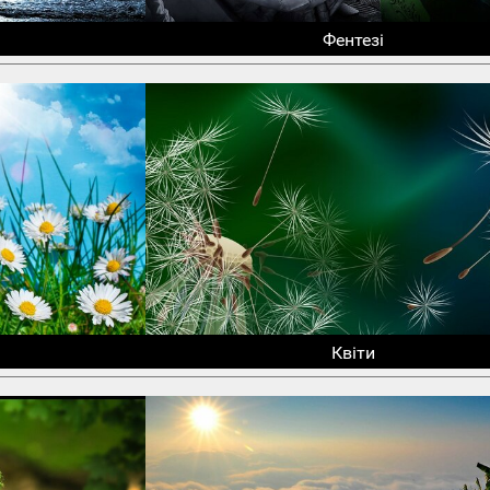
Фентезі
Квіти