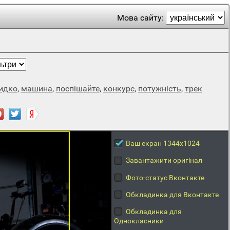
Мова сайту:
идко
,
машина
,
поспішайте
,
конкурс
,
потужність
,
трек
Ваш екран 1344x1024
Завантажити оригінал
Фото-статус Вконтакте
Обкладинка для Вконтакте
Обкладинка для
Однокласники