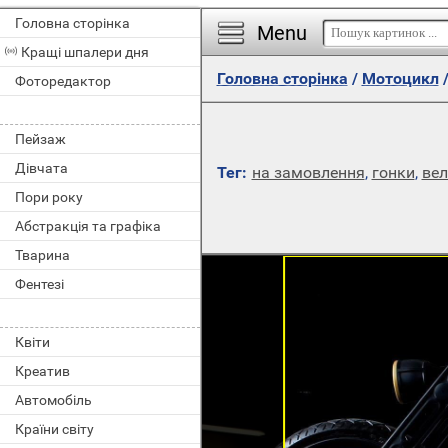
Головна сторінка
Menu
Кращі шпалери дня
Головна сторінка
/
Мотоцикл
Фоторедактор
Пейзаж
Дівчата
Тег:
на замовлення
,
гонки
,
вел
Пори року
Абстракція та графіка
Тварина
Фентезі
Квіти
Креатив
Автомобіль
Країни світу