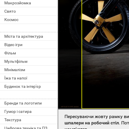
Макрозйомка
Свято
Космос
Міста та архітектура
Відео ігри
Фільм
Мультфільм
Мінімалізм
Їжа та напої
Будинок та інтер'єр
Бренди та логотипи
Гумор і сатира
Пересуваючи жовту рамку виб
Текстура
шпалери на робочий стіл
. По
Цифрова техніка та ПЗ