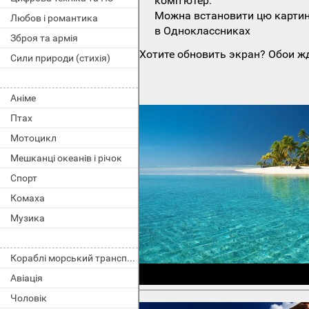
комп'ютер.
Можна встановити цю картинк
Любов і романтика
в Одноклассниках
Зброя та армія
Хотите обновить экран? Обои жд
Сили природи (стихія)
Аніме
Птах
Мотоцикл
Мешканці океанів і річок
Спорт
Комаха
Музика
Кораблі морський транспорт
Авіація
Чоловік