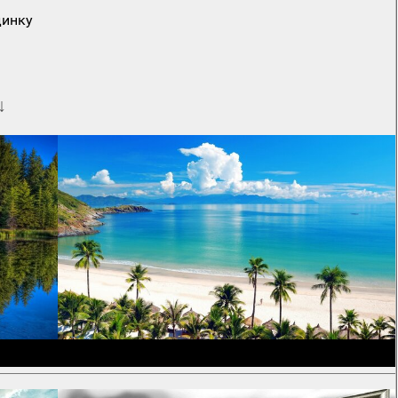
динку
↓