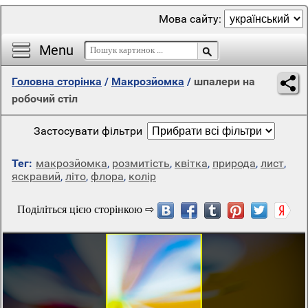
Мова сайту:
Menu
Головна сторінка
/
Макрозйомка
/
шпалери на
робочий стіл
Застосувати фільтри
Тег:
макрозйомка
,
розмитість
,
квітка
,
природа
,
лист
,
яскравий
,
літо
,
флора
,
колір