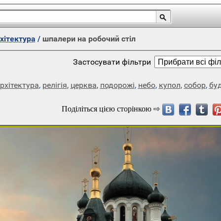
рхітектура
/
шпалери на робочий стіл
Застосувати фільтри
рхітектура
,
релігія
,
церква
,
подорожі
,
небо
,
купол
,
собор
,
бу