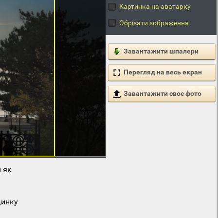
Картинка на аватарку
Обрізати зображення
Завантажити шпалери
Перегляд на весь екран
Завантажити своє фото
 як
динку