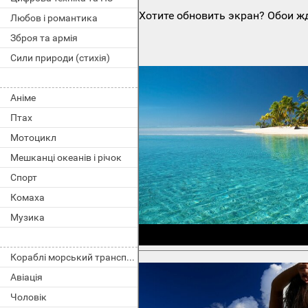
Хотите обновить экран? Обои жд
Любов і романтика
Зброя та армія
Сили природи (стихія)
Аніме
Птах
Мотоцикл
Мешканці океанів і річок
Спорт
Комаха
Музика
Кораблі морський транспорт
Авіація
Чоловік