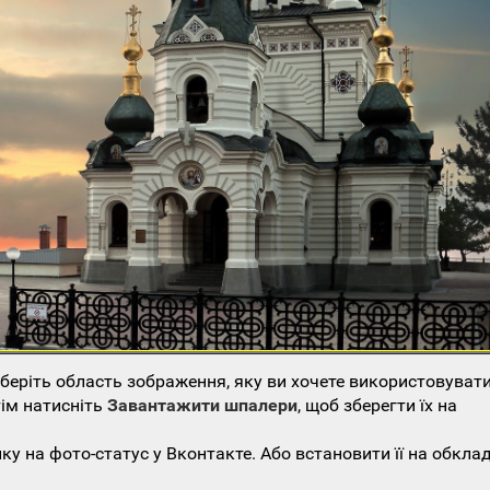
еріть область зображення, яку ви хочете використовувати
тім натисніть
Завантажити шпалери
, щоб зберегти їх на
у на фото-статус у Вконтакте. Або встановити її на обкла