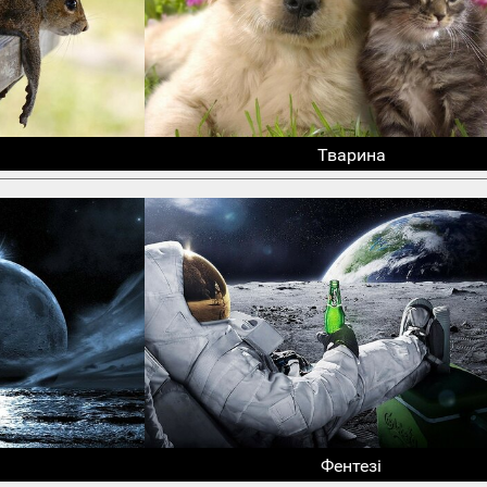
Тварина
Фентезі