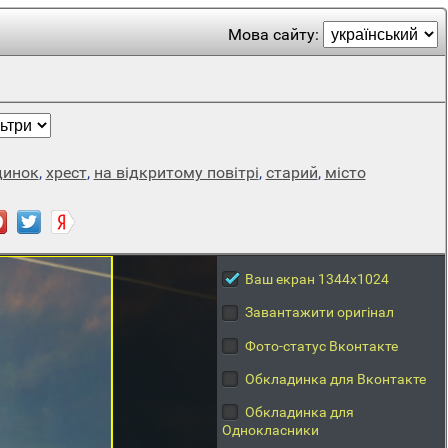
Мова сайту:
динок
,
хрест
,
на відкритому повітрі
,
старий
,
місто
Ваш екран 1344x1024
Завантажити оригінал
Фото-статус Вконтакте
Обкладинка для Вконтакте
Обкладинка для
Однокласники