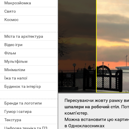
Макрозйомка
Свято
Космос
Міста та архітектура
Відео ігри
Фільм
Мультфільм
Мінімалізм
Їжа та напої
Будинок та інтер'єр
Пересуваючи жовту рамку виб
Бренди та логотипи
шпалери на робочий стіл
. По
Гумор і сатира
комп'ютер.
Можна встановити цю картинк
Текстура
в Одноклассниках
Цифрова техніка та ПЗ