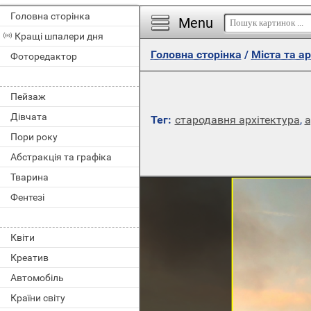
Головна сторінка
Menu
Кращі шпалери дня
Головна сторінка
/
Міста та а
Фоторедактор
Пейзаж
Дівчата
Тег:
стародавня архітектура
,
а
Пори року
Абстракція та графіка
Тварина
Фентезі
Квіти
Креатив
Автомобіль
Країни світу