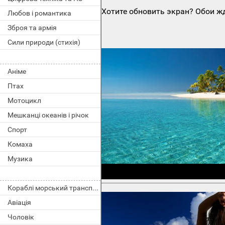
Хотите обновить экран? Обои жд
Любов і романтика
Зброя та армія
Сили природи (стихія)
Аніме
Птах
Мотоцикл
Мешканці океанів і річок
Спорт
Комаха
Музика
Кораблі морський транспорт
Авіація
Чоловік