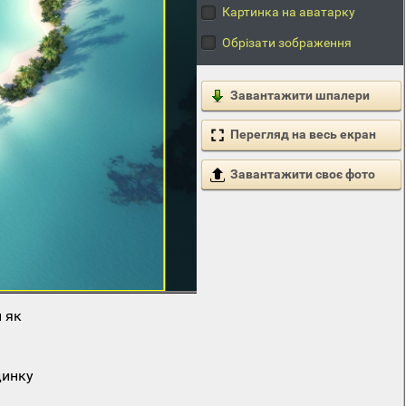
Картинка на аватарку
Обрізати зображення
Завантажити шпалери
Перегляд на весь екран
Завантажити своє фото
 як
динку