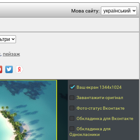
Мова сайту:
ж
,
пейзаж
Ваш екран 1344x1024
Завантажити оригінал
Фото-статус Вконтакте
Обкладинка для Вконтакте
Обкладинка для
Однокласники