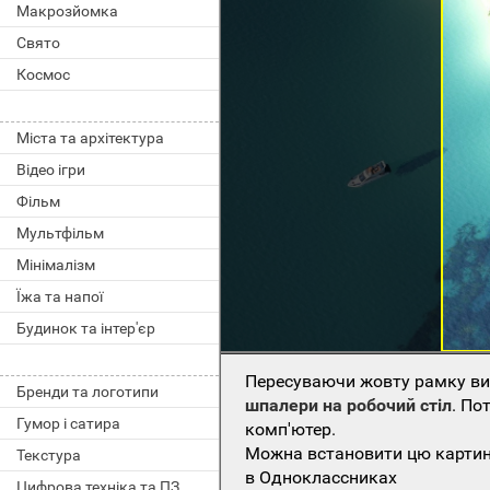
Макрозйомка
Свято
Космос
Міста та архітектура
Відео ігри
Фільм
Мультфільм
Мінімалізм
Їжа та напої
Будинок та інтер'єр
Пересуваючи жовту рамку виб
Бренди та логотипи
шпалери на робочий стіл
. По
Гумор і сатира
комп'ютер.
Можна встановити цю картинк
Текстура
в Одноклассниках
Цифрова техніка та ПЗ