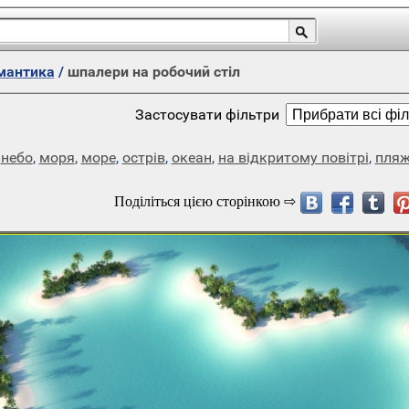
мантика
/
шпалери на робочий стіл
Застосувати фільтри
,
небо
,
моря
,
море
,
острів
,
океан
,
на відкритому повітрі
,
пля