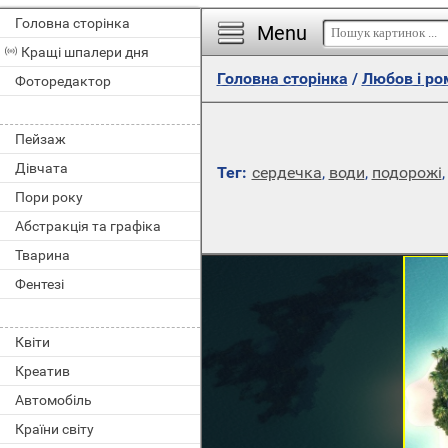
Головна сторінка
Menu
Кращі шпалери дня
Головна сторінка
/
Любов і ро
Фоторедактор
Пейзаж
Дівчата
Тег:
сердечка
,
води
,
подорожі
Пори року
Абстракція та графіка
Тварина
Фентезі
Квіти
Креатив
Автомобіль
Країни світу