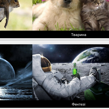
Тварина
Фентезі