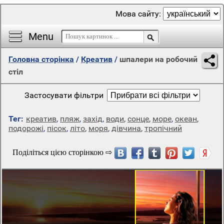
Мова сайту:
Menu
Головна сторінка
/
Креатив
/
шпалери на робочий
стіл
Застосувати фільтри
Тег:
креатив
,
пляж
,
захід
,
води
,
сонце
,
море
,
океан
,
подорожі
,
пісок
,
літо
,
моря
,
дівчина
,
тропічний