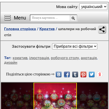
Мова сайту:
Menu
Головна сторінка
/
Креатив
/
шпалери на робочий
стіл
Застосувати фільтри
Тег:
креатив
,
ілюстрація
,
робочого столу
,
анотація
,
дизайн