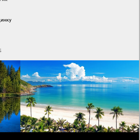
динку
↓