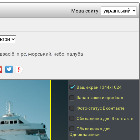
Мова сайту:
взасіб
,
пірс
,
морський
,
небо
,
палуба
Ваш екран 1344x1024
Завантажити оригінал
Фото-статус Вконтакте
Обкладинка для Вконтакте
Обкладинка для
Однокласники