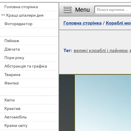
Головна сторінка
Menu
Кращі шпалери дня
Головна сторінка
/
Кораблі мо
Фоторедактор
Пейзаж
Дівчата
Тег:
великі кораблі і лайнери
,
Пори року
Абстракція та графіка
Тварина
Фентезі
Квіти
Креатив
Автомобіль
Країни світу