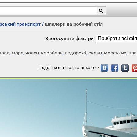
рський транспорт
/
шпалери на робочий стіл
Застосувати фільтри
води
,
море
,
човен
,
корабель
,
подорожі
,
океан
,
морських
,
пла