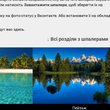
тім натисніть
Завантажити шпалери
, щоб зберегти їх на
у на фото-статус у Вконтакте. Або встановити її на обкла
ут вас здесь.
↓ Всі розділи з шпалерами 
Пейзаж