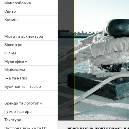
Макрозйомка
Свято
Космос
Міста та архітектура
Відео ігри
Фільм
Мультфільм
Мінімалізм
Їжа та напої
Будинок та інтер'єр
Бренди та логотипи
Гумор і сатира
Текстура
Пересуваючи жовту рамку виб
Цифрова техніка та ПЗ