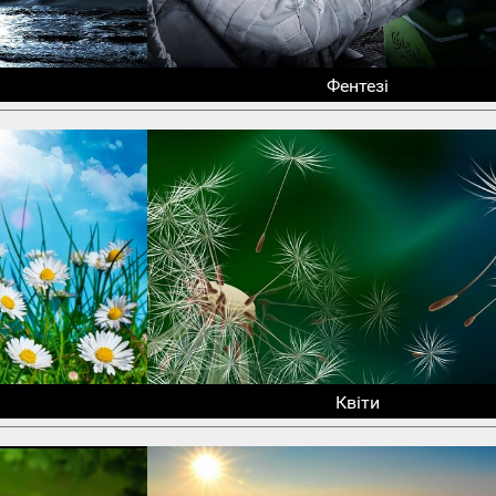
Фентезі
Квіти