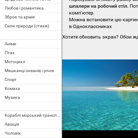
шпалери на робочий стіл
. По
Любов і романтика
комп'ютер.
Зброя та армія
Можна встановити цю картинк
в Одноклассниках
Сили природи (стихія)
Хотите обновить экран? Обои жд
Аніме
Птах
Мотоцикл
Мешканці океанів і річок
Спорт
Комаха
Музика
Кораблі морський транспорт
Авіація
Чоловік