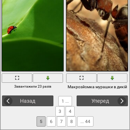
Завантажили 23 разів
Макрозйомка мурашки в дикій 
Назад
Уперед
1 ...
3
4
5
6
7
8
... 44