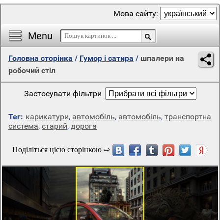
Мова сайту:
Menu
Головна сторінка
/
Гумор і сатира
/
шпалери на
робочий стіл
Застосувати фільтри
Тег:
карикатури
,
автомобіль
,
автомобіль
,
транспортна
система
,
старий
,
дорога