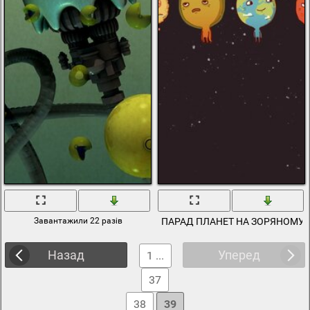
Завантажили 22 разів
ПАРАД ПЛАНЕТ НА ЗОРЯНОМУ 
Назад
Уперед
1 ...
37
38
39