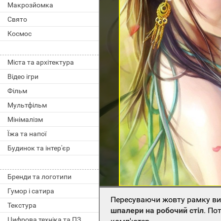
Макрозйомка
Свято
Космос
Міста та архітектура
Відео ігри
Фільм
Мультфільм
Мінімалізм
Їжа та напої
Будинок та інтер'єр
Бренди та логотипи
Гумор і сатира
Пересуваючи жовту рамку виб
Текстура
шпалери на робочий стіл
. По
Цифрова техніка та ПЗ