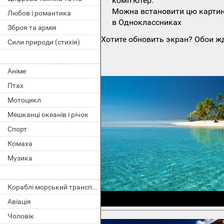
комп'ютер.
Можна встановити цю картинк
Любов і романтика
в Одноклассниках
Зброя та армія
Хотите обновить экран? Обои жд
Сили природи (стихія)
Аніме
Птах
Мотоцикл
Мешканці океанів і річок
Спорт
Комаха
Музика
Кораблі морський транспорт
Авіація
Чоловік