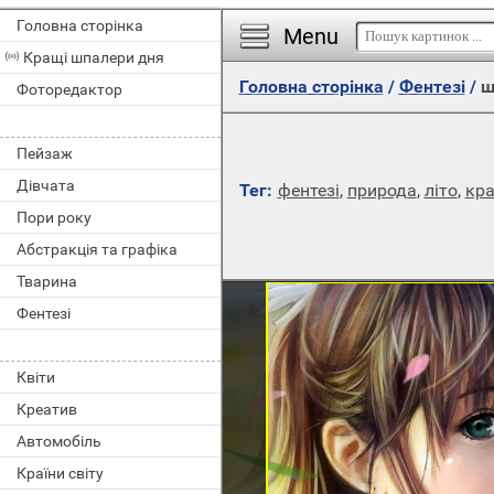
Головна сторінка
Menu
Кращі шпалери дня
Головна сторінка
/
Фентезі
/
ш
Фоторедактор
Пейзаж
Дівчата
Тег:
фентезі
,
природа
,
літо
,
кра
Пори року
Абстракція та графіка
Тварина
Фентезі
Квіти
Креатив
Автомобіль
Країни світу