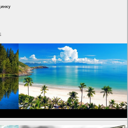
динку
↓