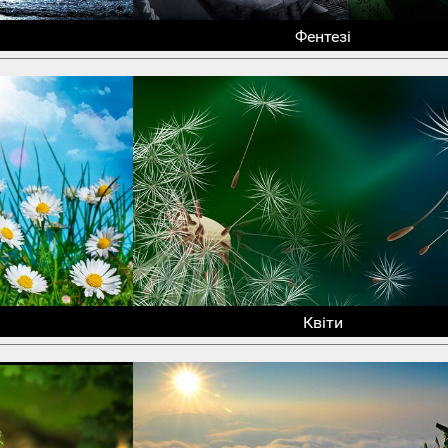
Фентезі
Квіти