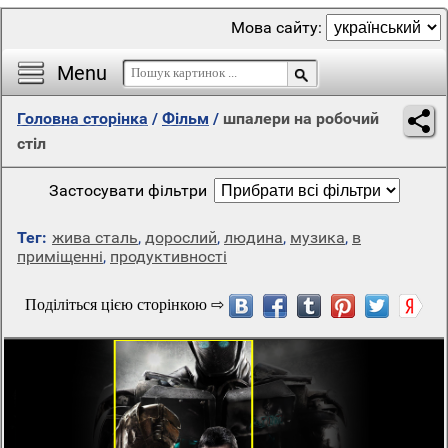
Мова сайту:
Menu
Головна сторінка
/
Фільм
/
шпалери на робочий
стіл
Застосувати фільтри
Тег:
жива сталь
,
дорослий
,
людина
,
музика
,
в
приміщенні
,
продуктивності