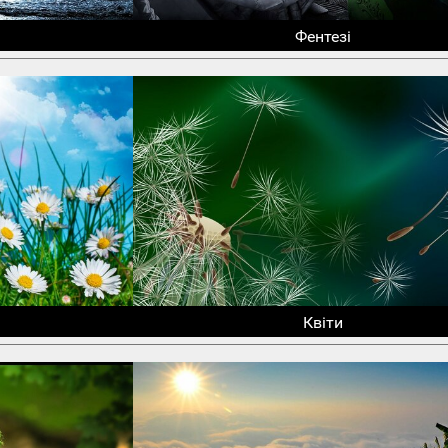
Фентезі
Квіти