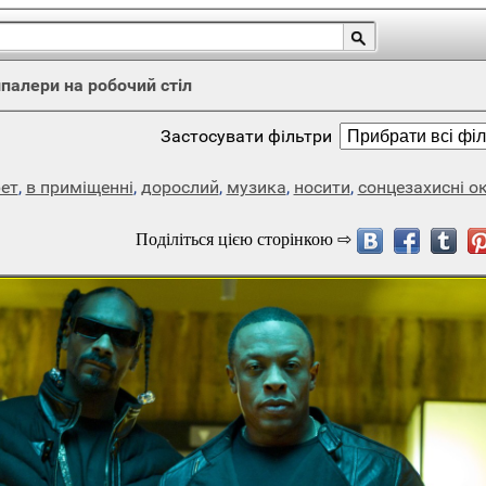
палери на робочий стіл
Застосувати фільтри
ет
,
в приміщенні
,
дорослий
,
музика
,
носити
,
сонцезахисні о