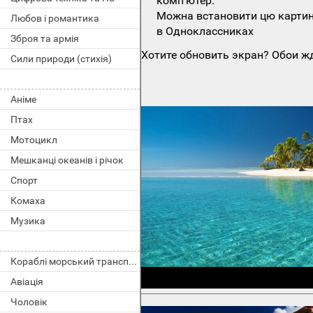
комп'ютер.
Можна встановити цю картинк
Любов і романтика
в Одноклассниках
Зброя та армія
Хотите обновить экран? Обои жд
Сили природи (стихія)
Аніме
Птах
Мотоцикл
Мешканці океанів і річок
Спорт
Комаха
Музика
Кораблі морський транспорт
Авіація
Чоловік