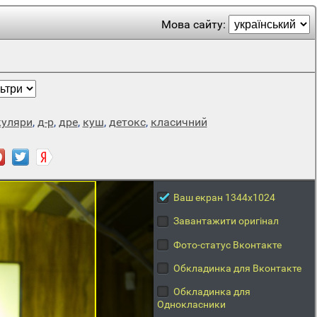
Мова сайту:
куляри
,
д-р
,
дре
,
куш
,
детокс
,
класичний
Ваш екран 1344x1024
Завантажити оригінал
Фото-статус Вконтакте
Обкладинка для Вконтакте
Обкладинка для
Однокласники