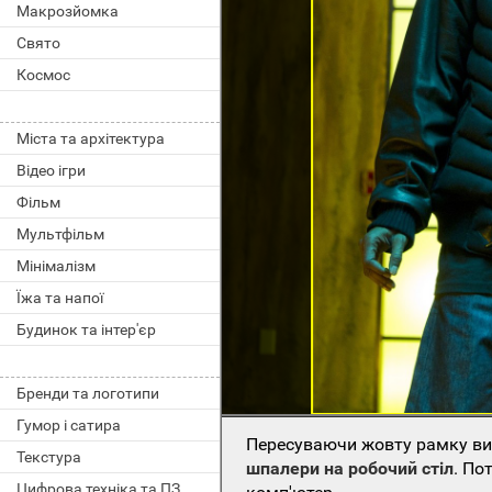
Макрозйомка
Свято
Космос
Міста та архітектура
Відео ігри
Фільм
Мультфільм
Мінімалізм
Їжа та напої
Будинок та інтер'єр
Бренди та логотипи
Гумор і сатира
Пересуваючи жовту рамку виб
Текстура
шпалери на робочий стіл
. По
Цифрова техніка та ПЗ