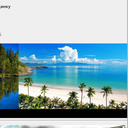
динку
↓