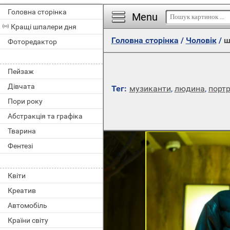
Головна сторінка
Menu
Кращі шпалери дня
Головна сторінка
/
Чоловік
/
ш
Фоторедактор
Пейзаж
Дівчата
Тег:
музиканти
,
людина
,
портр
Пори року
Абстракція та графіка
Тварина
Фентезі
Квіти
Креатив
Автомобіль
Країни світу