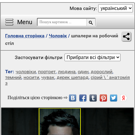
Мова сайту:
Menu
Головна сторінка
/
Чоловік
/
шпалери на робочий
стіл
Застосувати фільтри
Тег:
чоловіки
,
портрет
,
людина
,
один
,
дорослий
,
темний
,
носити
,
чувак
,
дерек шепард
,
сірий \ ' анатомія
з