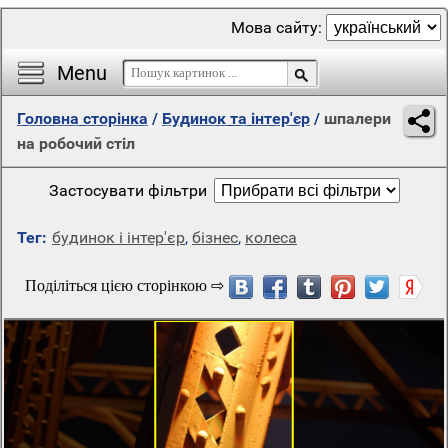
Мова сайту:
Menu
Головна сторінка
/
Будинок та інтер'єр
/
шпалери
на робочий стіл
Застосувати фільтри
Тег:
будинок і інтер'єр
,
бізнес
,
колеса