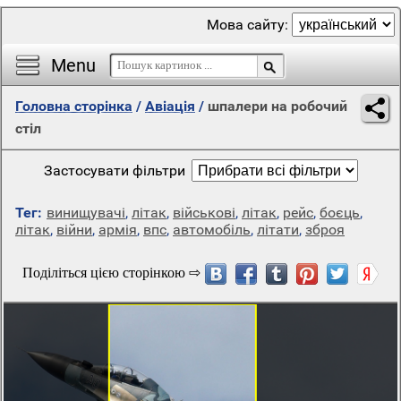
Мова сайту:
Menu
Головна сторінка
/
Авіація
/
шпалери на робочий
стіл
Застосувати фільтри
Тег:
винищувачі
,
літак
,
військові
,
літак
,
рейс
,
боєць
,
літак
,
війни
,
армія
,
впс
,
автомобіль
,
літати
,
зброя